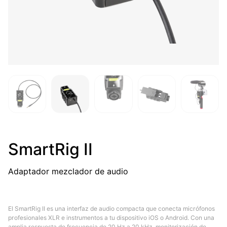
SmartRig II
Adaptador mezclador de audio
El SmartRig II es una interfaz de audio compacta que conecta micrófonos
profesionales XLR e instrumentos a tu dispositivo iOS o Android. Con una
amplia respuesta de frecuencia de 20 Hz a 20 kHz, monitorización de