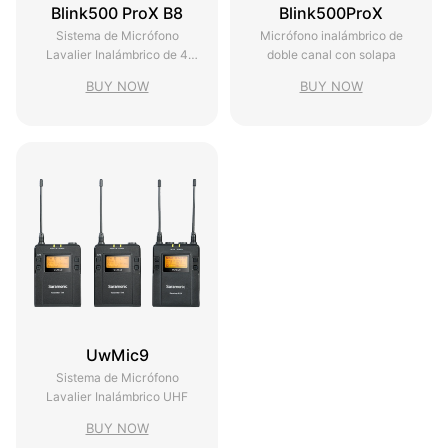
Blink500 ProX B8
Blink500ProX
Sistema de Micrófono
Micrófono inalámbrico de
Lavalier Inalámbrico de 4
doble canal con solapa
Canales
BUY NOW
BUY NOW
UwMic9
Sistema de Micrófono
Lavalier Inalámbrico UHF
BUY NOW