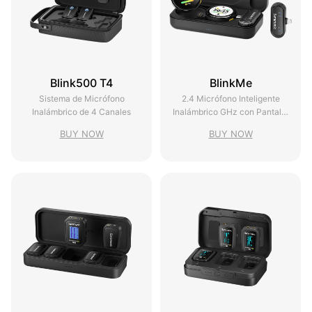
Blink500 T4
BlinkMe
Sistema de Micrófono
2.4 Micrófono Inteligente
Inalámbrico de 4 Canales
Inalámbrico GHz con Pantalla
Táctil
BUY NOW
BUY NOW