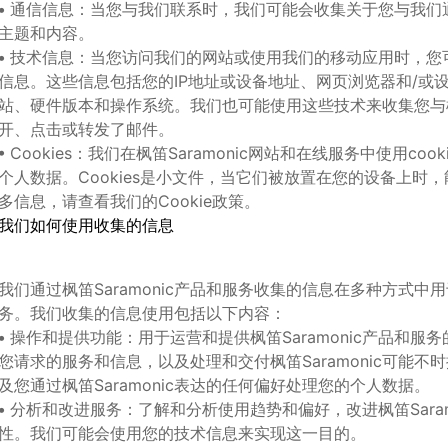
•
通信信息：当您与我们联系时，我们可能会收集关于您与我们
主题和内容。
•
技术信息：当您访问我们的网站或使用我们的移动应用时，您
信息。这些信息包括您的
IP
地址或设备地址、网页浏览器和
/
或
站、硬件版本和操作系统。我们也可能使用这些技术来收集您与
开、点击或转发了邮件。
•
Cookies
：我们在
枫笛
Saramonic
网站和在线服务中使用
cook
个人数据。
Cookies
是小文件，当它们被放置在您的设备上时，
多信息，请查看我们的
Cookie
政策。
我们如何使用收集的信息
我们通过
枫笛
Saramonic
产品和服务收集的信息在多种方式中用
务。我们收集的信息使用包括以下内容：
•
操作和提供功能：用于运营和提供
枫笛
Saramonic
产品和服务
您请求的服务和信息，以及处理和交付
枫笛
Saramonic
可能不时
及您通过
枫笛
Saramonic
表达的任何偏好处理您的个人数据。
•
分析和改进服务：了解和分析使用趋势和偏好，改进
枫笛
Sara
性。我们可能会使用您的技术信息来实现这一目的。