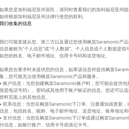
如果您是加利福尼亚州居民，请同时查看我们的加利福尼亚州隐
如何根据加利福尼亚州法律行使您的权利。
我们收集的信息
我们可能直接从您、第三方以及通过您使用
枫笛
Saramonic
产品
信息被称为
“
个人信息
”
或
“
个人数据
”
。个人信息或个人数据是指
如您的姓名、电子邮件地址、信用卡号码和送货地址。
如果您在要求时未提供您的信息，如果该信息对提供
枫笛
Saram
集，您可能无法使用
枫笛
Saramonic
产品和服务。
•
账户信息：当您创建
枫笛
Saramonic
账户时，您可能会提供包
能是电话号码）、密码或其他用于账户验证的信息。您还可以选
资料页面上的其他信息。
•
联系信息：当您在
枫笛
Saramonic
下订单、注册通知或更新，
信息，包括姓名、昵称、电子邮件地址、送货地址、账单地址和
•
支付信息：当您在
枫笛
Saramonic
下订单或通过
枫笛
Saramon
付信息，如银行账户、信用卡号或借记卡号。