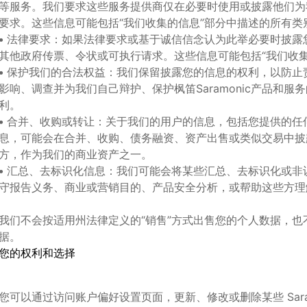
等服务。我们要求这些服务提供商仅在必要时使用或披露他们为
要求。这些信息可能包括
“
我们收集的信息
”
部分中描述的所有类
•
法律要求：如果法律要求或基于诚信信念认为此举必要时披露
其他政府传票、令状或可执行请求。这些信息可能包括
“
我们收
•
保护我们的合法权益：我们保留披露您的信息的权利，以防止
影响、调查并为我们自己辩护、保护
枫笛
Saramonic
产品和服务
利。
•
合并、收购或转让：关于我们的用户的信息，包括您提供的任
息，可能会在合并、收购、债务融资、资产出售或类似交易中披
方，作为我们的商业资产之一。
•
汇总、去标识化信息：我们可能会将某些汇总、去标识化或非
守报告义务、商业或营销目的、产品安全分析，或帮助这些方理
我们不会按适用州法律定义的
“
销售
”
方式出售您的个人数据，也
据。
您的权利和选择
您可以通过访问账户偏好设置页面，更新、修改或删除某些 Sara