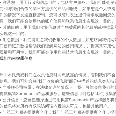
•
联系您：用于行政和信息目的，包括客户服务。我们可能会发
们和与我们合作的第三方提供的产品和服务。如果您是个人或消
许的情况下发送直接营销。您可以随时发送退订请求或撤回您的
息。我们可能会使用您的账户信息和联系信息来实现这一目的。
•
其他目的：用于我们收集信息时向您披露的其他目的或根据您
实现这一目的。
•
汇总数据：我们将汇总我们收集的个人数据，如您访问我们网
们使用汇总数据帮助我们理解网站的使用情况，并提高其可用性
质量和可用性。我们可能会使用您的技术信息来实现这一目的。
我们为何披露信息
除非本政策或我们在收集信息时向您披露的情况，否则我们不会
信息。我们可能会将
“
我们收集的信息
”
部分中描述的信息类别披
•
向关联公司披露：在法律允许的情况下，我们可能会向我们的
提供
枫笛
Saramonic
产品和服务。这些信息可能包括
“
我们收集
•
公开信息：您自愿选择通过使用
枫笛
Saramonic
产品和服务将
的信息将对所有有权限访问该内容的人可见，包括其他用户。
•
与第三方服务提供商合作：我们与第三方服务提供商合作，提