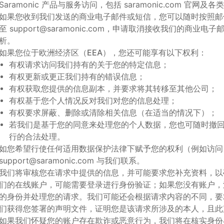
Saramonic 产品与服务访问，包括 saramonic.com 官网
如果您收到我们发送的商业电子邮件或短信，您可以随时按照邮
至
support@saramonic.com
，申请取消接收我们的商业电子
析。
如果您位于
欧洲经济区（EEA）
，您还可能享有以下权利：
有权请求访问我们持有的关于您的特定信息；
有权更新或更正我们持有的错误信息；
有权获取您提供的信息副本，并要求将其转移至其他公司；
有权基于您个人情况反对我们对您的信息处理；
有权要求屏蔽、删除或清除相关信息（在适当的情况下）；
若我们是基于您的同意来处理您的个人数据，您也可随时撤
行的合法处理。
如您希望行使任何适用数据保护法律下赋予您的权利（例如访问
support@saramonic.com
与我们联系。
我们将审核您在请求中提供的信息，并可能要求您补充资料，以
们的在线账户，可能需要登录进行身份验证；如果您没有账户，
的身份并处理您的请求。我们可能还会根据请求内容的不同，要
们获得您签署的声明文件，证明您是该请求所涉及的本人，且此
如果我们怀疑您的账户存在欺诈或恶意行为，我们将在核实身份