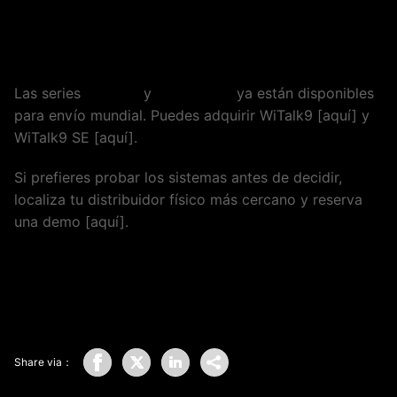
Disponibilidad de WiTalk9 y WiTalk9 SE
Las series
WiTalk9
y
WiTalk9 SE
ya están disponibles
para envío mundial. Puedes adquirir WiTalk9 [aquí] y
WiTalk9 SE [aquí].
Si prefieres probar los sistemas antes de decidir,
localiza tu distribuidor físico más cercano y reserva
una demo [aquí].
Share via：