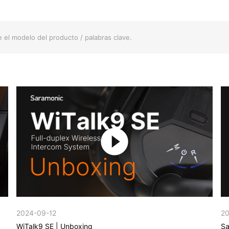
2024-09-12
20
WiTalk9 SE | Unboxing
Sa