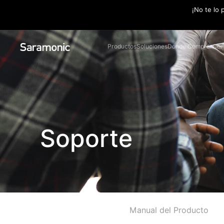
¡No te lo 
Productos
Soluciones
Dónde Comprar
Com
Soporte
Manual del Producto