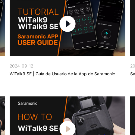
2024-09-12
20
WiTalk9 SE | Guía de Usuario de la App de Saramonic
Sa