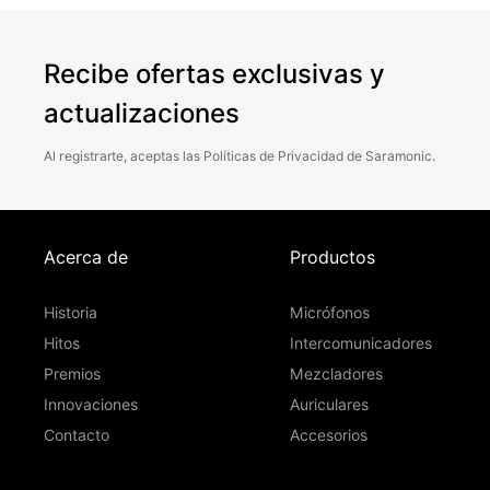
Recibe ofertas exclusivas y
actualizaciones
Al registrarte, aceptas las
Políticas
de
Privacidad
de Saramonic.
Acerca de
Productos
Historia
Micrófonos
Hitos
Intercomunicadores
Premios
Mezcladores
Innovaciones
Auriculares
Contacto
Accesorios