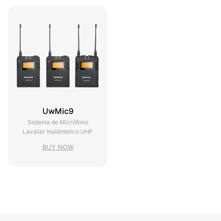
UwMic9
Sistema de Micrófono
Lavalier Inalámbrico UHF
BUY NOW