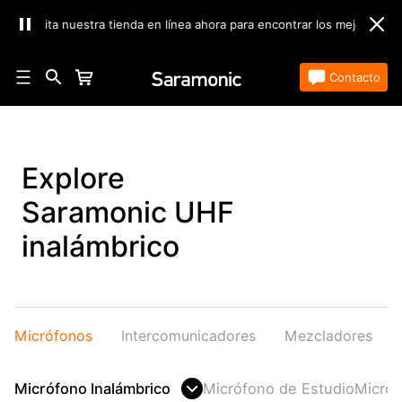
s! Visita nuestra tienda en línea ahora para encontrar los mejores prod
Tienda
Contacto
Explore
Saramonic UHF
inalámbrico
Micrófonos
Intercomunicadores
Mezcladores
Micrófono Inalámbrico
Micrófono de Estudio
Micróf