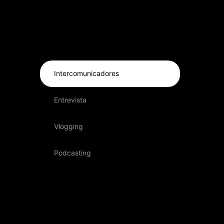
>
Intercomunicadores
Entrevista
Vlogging
Podcasting