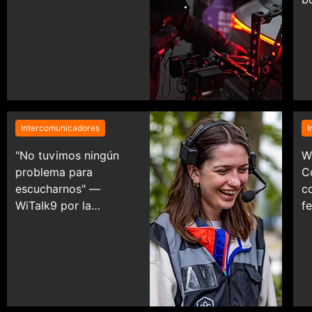
Intercomunicadores
I
"No tuvimos ningún
W
problema para
C
escucharnos" —
c
WiTalk9 por la
f
transmisión en vivo de
g
un evento nacional en
el Reino Unido