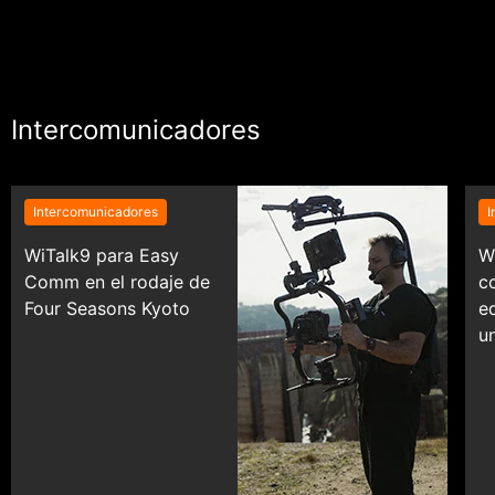
Intercomunicadores
Intercomunicadores
I
WiTalk9 para Easy
W
Comm en el rodaje de
c
Four Seasons Kyoto
e
u