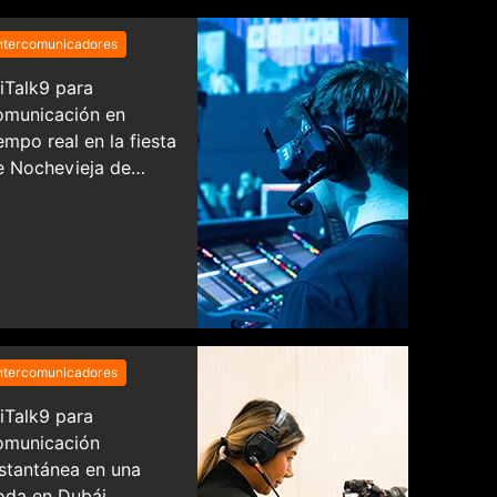
ntercomunicadores
iTalk9 para
omunicación en
empo real en la fiesta
e Nochevieja de
olonia
ntercomunicadores
iTalk9 para
omunicación
nstantánea en una
oda en Dubái