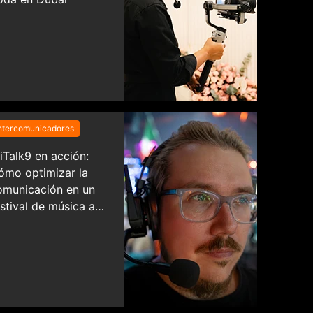
ntercomunicadores
iTalk9 en acción:
ómo optimizar la
omunicación en un
estival de música a
ran escala