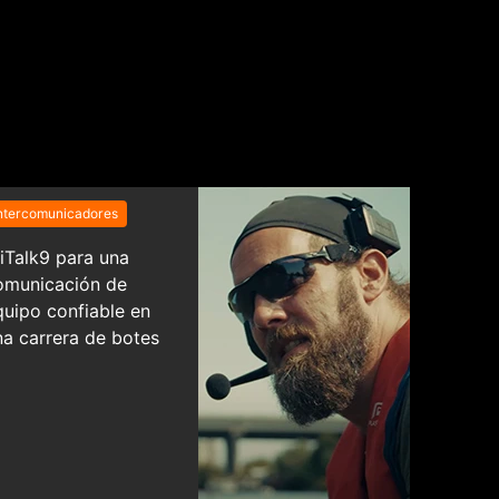
ntercomunicadores
iTalk9 para una
omunicación de
quipo confiable en
na carrera de botes