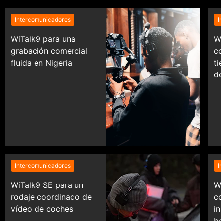
Intercomunicadores
I
WiTalk9 para una
W
grabación comercial
c
fluida en Nigeria
ti
d
P
Intercomunicadores
I
WiTalk9 SE para un
W
rodaje coordinado de
c
vídeo de coches
i
b